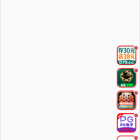
.
.
.
.
.